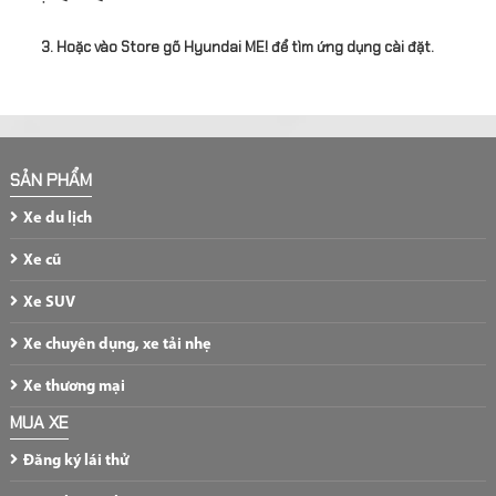
3. Hoặc vào Store gõ Hyundai ME! để tìm ứng dụng cài đặt.
SẢN PHẨM
Xe du lịch
Xe cũ
Xe SUV
Xe chuyên dụng, xe tải nhẹ
Xe thương mại
MUA XE
Đăng ký lái thử