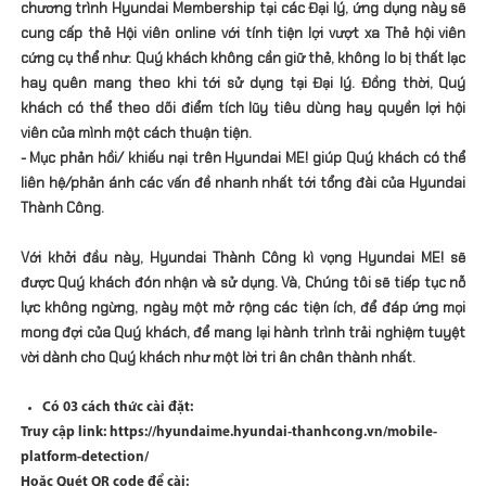
chương trình Hyundai Membership tại các Đại lý, ứng dụng này sẽ
cung cấp thẻ Hội viên online với tính tiện lợi vượt xa Thẻ hội viên
cứng cụ thể như: Quý khách không cần giữ thẻ, không lo bị thất lạc
hay quên mang theo khi tới sử dụng tại Đại lý. Đồng thời, Quý
khách có thể theo dõi điểm tích lũy tiêu dùng hay quyền lợi hội
viên của mình một cách thuận tiện.
- Mục phản hồi/ khiếu nại trên Hyundai ME! giúp Quý khách có thể
liên hệ/phản ánh các vấn đề nhanh nhất tới tổng đài của Hyundai
Thành Công.
Với khởi đầu này, Hyundai Thành Công kì vọng Hyundai ME! sẽ
được Quý khách đón nhận và sử dụng. Và, Chúng tôi sẽ tiếp tục nỗ
lực không ngừng, ngày một mở rộng các tiện ích, để đáp ứng mọi
mong đợi của Quý khách, để mang lại hành trình trải nghiệm tuyệt
vời dành cho Quý khách như một lời tri ân chân thành nhất.
Có 03 cách thức cài đặt:
Truy cập link:
https://hyundaime.hyundai-thanhcong.vn/mobile-
platform-detection/
Hoặc Quét QR code để cài: