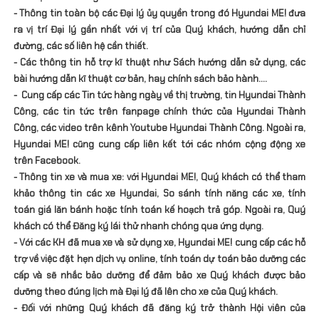
- Thông tin toàn bộ các Đại lý ủy quyền trong đó Hyundai ME! đưa
ra vị trí Đại lý gần nhất với vị trí của Quý khách, hướng dẫn chỉ
đường, các số liên hệ cần thiết.
- Các thông tin hỗ trợ kĩ thuật như Sách hướng dẫn sử dụng, các
bài hướng dẫn kĩ thuật cơ bản, hay chính sách bảo hành….
- Cung cấp các Tin tức hàng ngày về thị trường, tin Hyundai Thành
Công, các tin tức trên fanpage chính thức của Hyundai Thành
Công, các video trên kênh Youtube Hyundai Thành Công. Ngoài ra,
Hyundai ME! cũng cung cấp liên kết tới các nhóm cộng động xe
trên Facebook.
- Thông tin xe và mua xe: với Hyundai ME!, Quý khách có thể tham
khảo thông tin các xe Hyundai, So sánh tính năng các xe, tính
toán giá lăn bánh hoặc tính toán kế hoạch trả góp. Ngoài ra, Quý
khách có thể Đăng ký lái thử nhanh chóng qua ứng dụng.
- Với các KH đã mua xe và sử dụng xe, Hyundai ME! cung cấp các hỗ
trợ về việc đặt hẹn dịch vụ online, tính toán dự toán bảo dưỡng các
cấp và sẽ nhắc bảo dưỡng để đảm bảo xe Quý khách được bảo
dưỡng theo đúng lịch mà Đại lý đã lên cho xe của Quý khách.
- Đối với những Quý khách đã đăng ký trở thành Hội viên của