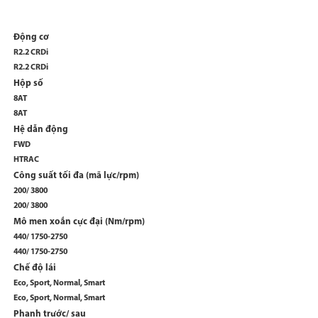
Động cơ
R2.2 CRDi
R2.2 CRDi
Hộp số
8AT
8AT
Hệ dẫn động
FWD
HTRAC
Công suất tối đa (mã lực/rpm)
200/ 3800
200/ 3800
Mô men xoắn cực đại (Nm/rpm)
440/ 1750-2750
440/ 1750-2750
Chế độ lái
Eco, Sport, Normal, Smart
Eco, Sport, Normal, Smart
Phanh trước/ sau