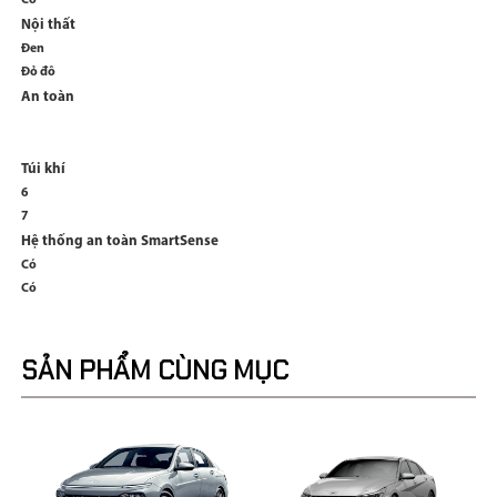
Có
Nội thất
Đen
Đỏ đô
An toàn
Túi khí
6
7
Hệ thống an toàn SmartSense
Có
Có
SẢN PHẨM CÙNG MỤC