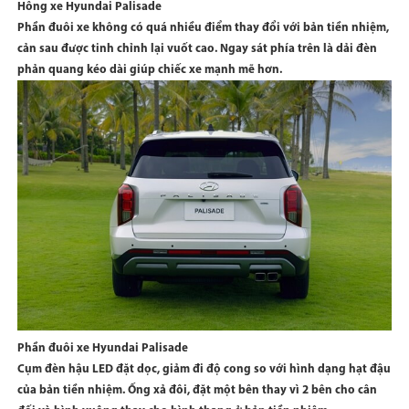
Hông xe Hyundai Palisade
Phần đuôi xe không có quá nhiều điểm thay đổi với bản tiền nhiệm,
cản sau được tinh chỉnh lại vuốt cao. Ngay sát phía trên là dải đèn
phản quang kéo dài giúp chiếc xe mạnh mẽ hơn.
Phần đuôi xe Hyundai Palisade
Cụm đèn hậu LED đặt dọc, giảm đi độ cong so với hình dạng hạt đậu
của bản tiền nhiệm. Ống xả đôi, đặt một bên thay vì 2 bên cho cân