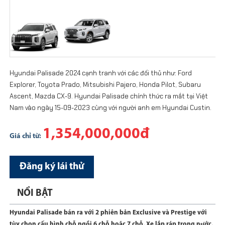
Hyundai Palisade 2024 cạnh tranh với các đối thủ như: Ford
Explorer, Toyota Prado, Mitsubishi Pajero, Honda Pilot, Subaru
Ascent, Mazda CX-9. Hyundai Palisade chính thức ra mắt tại Việt
Nam vào ngày 15-09-2023 cùng với người anh em Hyundai Custin.
1,354,000,000đ
Giá chỉ từ:
Đăng ký lái thử
NỔI BẬT
Hyundai Palisade bán ra với 2 phiên bản Exclusive và Prestige với
tùy chọn cấu hình chỗ ngồi 6 chỗ hoặc 7 chỗ. Xe lắp ráp trong nước.