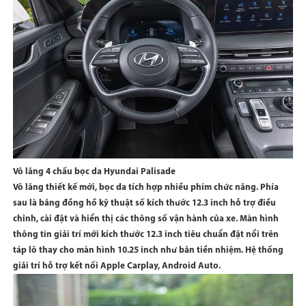
Vô lăng 4 chấu bọc da Hyundai Palisade
Vô lăng thiết kế mới, bọc da tích hợp nhiều phím chức năng. Phía
sau là bảng đồng hồ kỹ thuật số kích thước 12.3 inch hỗ trợ điều
chỉnh, cài đặt và hiển thị các thông số vận hành của xe. Màn hình
thông tin giải trí mới kích thước 12.3 inch tiêu chuẩn đặt nổi trên
táp lô thay cho màn hình 10.25 inch như bản tiền nhiệm. Hệ thống
giải trí hỗ trợ kết nối Apple Carplay, Android Auto.