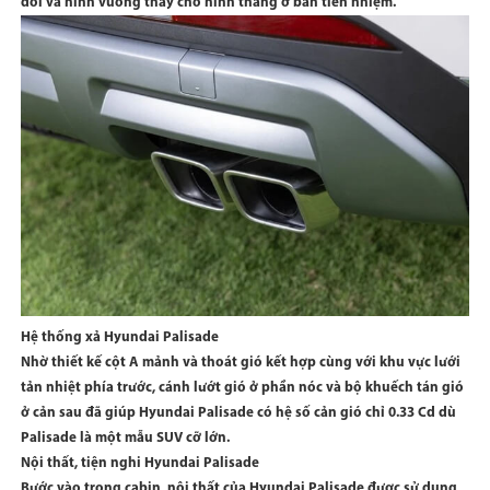
đối và hình vuông thay cho hình thang ở bản tiền nhiệm.
Hệ thống xả Hyundai Palisade
Nhờ thiết kế cột A mảnh và thoát gió kết hợp cùng với khu vực lưới
tản nhiệt phía trước, cánh lướt gió ở phần nóc và bộ khuếch tán gió
ở cản sau đã giúp Hyundai Palisade có hệ số cản gió chỉ 0.33 Cd dù
Palisade là một mẫu SUV cỡ lớn.
Nội thất, tiện nghi Hyundai Palisade
Bước vào trong cabin, nội thất của Hyundai Palisade được sử dụng