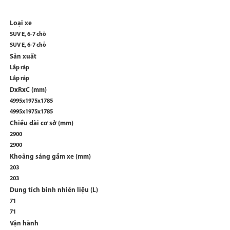
Loại xe
SUV E, 6-7 chỗ
SUV E, 6-7 chỗ
Sản xuất
Lắp ráp
Lắp ráp
DxRxC (mm)
4995x1975x1785
4995x1975x1785
Chiều dài cơ sở (mm)
2900
2900
Khoảng sáng gầm xe (mm)
203
203
Dung tích bình nhiên liệu (L)
71
71
Vận hành